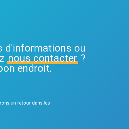
S
Demande de RDV
s d'informations ou
ez
nous contacter
?
bon endroit.
rons un retour dans les